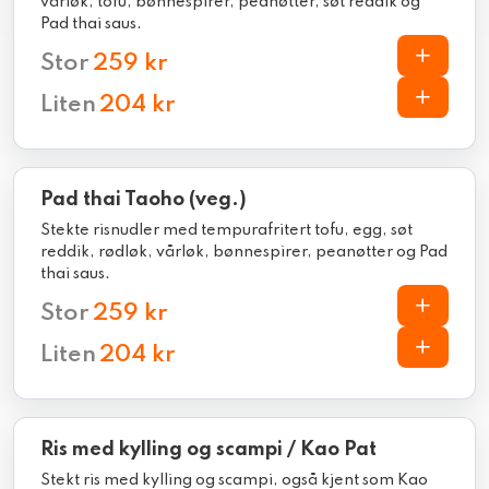
vårløk, tofu, bønnespirer, peanøtter, søt reddik og
Pad thai saus.
Stor
259 kr
Liten
204 kr
Pad thai Taoho (veg.)
Stekte risnudler med tempurafritert tofu, egg, søt
reddik, rødløk, vårløk, bønnespirer, peanøtter og Pad
thai saus.
Stor
259 kr
Liten
204 kr
Ris med kylling og scampi / Kao Pat
Stekt ris med kylling og scampi, også kjent som Kao