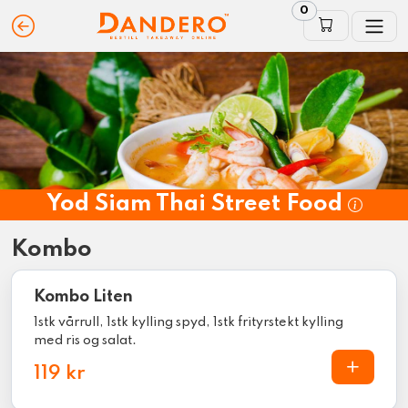
0
Yod Siam Thai Street Food
Kombo
Kombo Liten
1stk vårrull, 1stk kylling spyd, 1stk frityrstekt kylling
med ris og salat.
119 kr