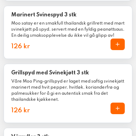
Marinert Svinespyd 3 stk
Moo satay er en smakfull thailandsk grillrett med mørt
svinekjøtt på spyd, servert med en fyldig peanøttsaus.
En deilig smaksopplevelse du ikke vil gå glipp av!
126 kr
Grillspyd med Svinekjøtt 3 stk
Våre Moo Ping-grillspyd er laget med saftig svinekjøtt
marinert med hvit pepper, hvitløk, korianderfrø og
palmesukker for å gi en autentisk smak fra det
thailandske kjøkkenet.
126 kr